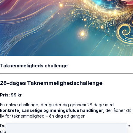
Taknemmeligheds challenge
28-dages Taknemmelighedschallenge
Pris: 99 kr.
En online challenge, der guider dig gennem 28 dage med
konkrete, sanselige og meningsfulde handlinger
, der åbner dit
liv for taknemmelighed – én dag ad gangen.
Du får
adgang til en visuel dagslåge hver morgen
, som inviterer
dig til at
gøre noget
, ikke bare tænke noget.