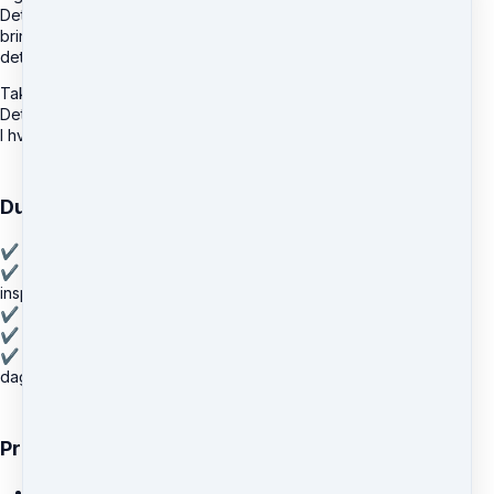
Det kan være små opgaver, bevægelser, ord eller ritualer, der
bringer dig tættere på dig selv, din krop, dine relationer – og på
det, du allerede har, men måske ikke ser.
Taknemmelighed bliver ikke længere en tanke.
Det bliver noget, du mærker.
I hverdagen. I kroppen. I måden du er til stede på.
Du får:
✔ 28 guidede taknemmelighedsopgaver – én hver dag
✔ Adgang til et delt fællesskab, hvor du kan dele og blive
inspireret
✔ Visuelle, smukke låger med korte, klare instruktioner
✔ Eksempler, spejling og guidance til hver opgave
✔ En praksis du kan tage med dig videre – længe efter de 28
dage er gået
Praktisk:
Du får adgang direkte i din mail eller Simplero-app hver