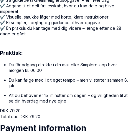
✔ 28 guidede taknemmelighedsopgaver – én hver dag
✔ Adgang til et delt fællesskab, hvor du kan dele og blive
inspireret
✔ Visuelle, smukke låger med korte, klare instruktioner
✔ Eksempler, spejling og guidance til hver opgave
✔ En praksis du kan tage med dig videre – længe efter de 28
dage er gået
Praktisk:
Du får adgang direkte i din mail eller Simplero-app hver
morgen kl. 06.00
Du kan følge med i dit eget tempo – men vi starter sammen 8.
juli
Alt du behøver er 15 minutter om dagen – og villigheden til at
se din hverdag med nye øjne
DKK
79.20
Total due
DKK
79.20
Payment information