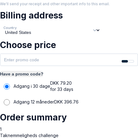
We'll send your receipt and other important info to this email.
Billing address
Country
Choose price
Have a promo code?
DKK
79.20
Adgang i 30 dage
for 33 days
Adgang 12 måneder
DKK
396.76
Order summary
1
Taknemmeligheds challenge