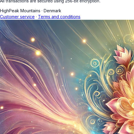
All transactions are secured using 256-bit encryption.
HighPeak Mountains
·
Denmark
Customer service
·
Terms and conditions