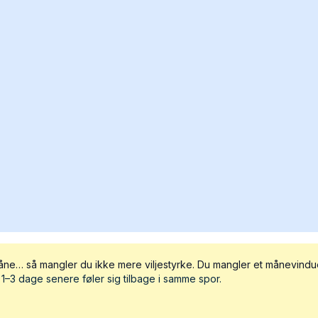
måne… så mangler du ikke mere viljestyrke. Du mangler et månevindu
–3 dage senere føler sig tilbage i samme spor.