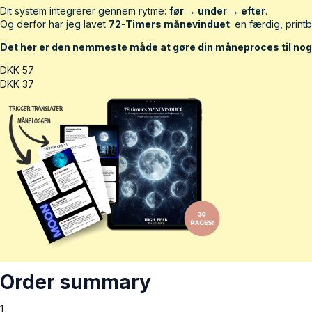
Dit system integrerer gennem rytme:
før → under → efter
.
Og derfor har jeg lavet
72-Timers månevinduet
: en færdig, prin
Det her er den nemmeste måde at gøre din måneproces til noge
DKK
57
DKK
37
Order summary
1