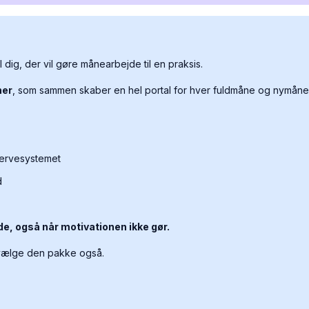
dig, der vil gøre månearbejde til en praksis.
ner
, som sammen skaber en hel portal for hver fuldmåne og nymåne 
 nervesystemet
d
de, også når motivationen ikke gør.
t vælge den pakke også.