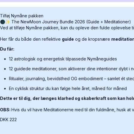
Tilføj Nymåne pakken
🌑✨ The NewMoon Journey Bundle 2026 (Guide + Meditationer)
Ved at tilføje Nymåne pakken, kan du opleve den fulde oplevelse til 
Her får du både den reflektive
guide
og de kropsnære
meditatio
Du får:
12 astrologisk og energetisk tilpassede Nymåneguides
12 guidede meditationer, som aktiverer dine intentioner dybt i
Ritualer, journaling, bevidsthed OG embodiment – samlet ét ste
En cyklisk struktur du kan følge hele året, måned for måned
Dette er til dig, der længes klarhed og skaberkraft som kan hol
OBS:
Hvis du vil have Meditationerne med til din fuldmåne, husk a
DKK
222