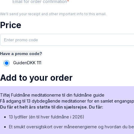
Email for order confirmation
We'll send your receipt and other important info to this email.
Price
Have a promo code?
Guiden
DKK
111
Add to your order
Tilføj Fuldmåne meditationerne til din fuldmåne guide
Få adgang til 13 dybdegående meditationer for en samlet engangspris
Du får et helt års støtte til din sjælsrejse.
Du får:
13 lydfiler (én til hver fuldmåne i 2026)
Et smukt oversigtskort over måneenergierne og hvordan du be