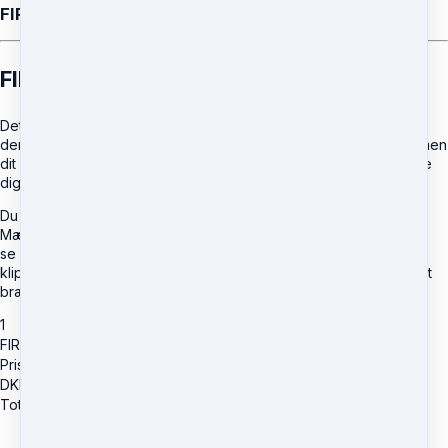
FIREHORSE 2026
FIREHORSE 2026 🔥🐎
Det er en guidet aktivering (on-demand), der leder dig igennem
den præcise proces, der sker, når en ny retning vil fødes i dig, men
dit nervesystem og dine gamle identiteter stadig prøver at “holde
dig sikker”.
Du bliver guidet til at:
Mærke hvad der faktisk er sandt for dig nu,
se hvad der dræner dig,
klippe energilæk væk og skabe en retning, du kan holde uden at
brænde ud. Det er
selvledelse med ild i blodet
.
1
FIREHORSE 2026
Pris
DKK
1,777.60
Total due
DKK
1,777.60