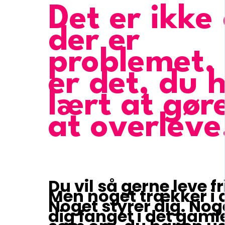
Det er ikke 
der er
problemet.
er det, du 
lært at gør
at overleve
Du vil så gerne leve fri
Men noget trækker i d
Noget styrer dig. Nog
dig fanget i det gamle