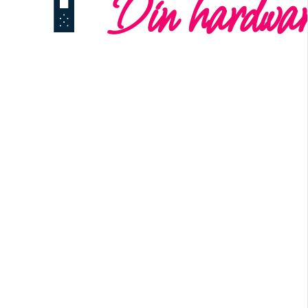
📱
Din hardwar
Din krop bærer din historie. Spændinger, uro og sm
gamle traumer. I MindFreedom lærer du at bruge 
at hele, ikke bare som noget, der skal "fikses".
Din krop er det fysiske køretøj, der bærer dig genn
lytte til din krops signaler og tage vare på dine
du optimere din energi, sundhed og velvære.