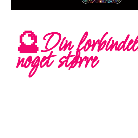
🔮
Din forbindels
noget større
Når vi lever i overlevelse, mister vi kontakten til 
guider dig tilbage til den del af dig, der altid har v
Gennem indre arbejde finder du vej til fred, frihed 
Din sjæl er essensen af, hvem du er, uafhængigt af 