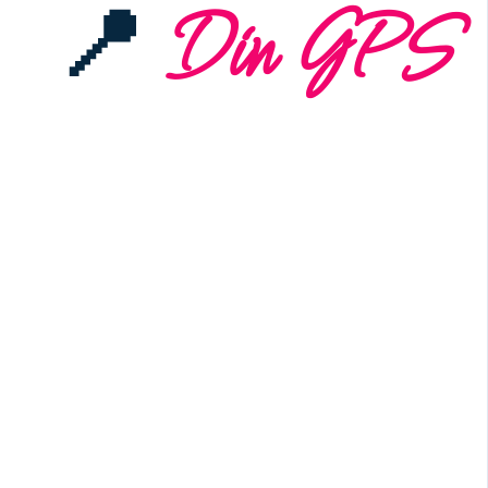
📍
Din GPS
Følelser kan være overvældende, især hvis du har 
MindFreedom lærer du, at dine følelser er dine allie
giver dig værktøjerne til at forstå dem – uden at 
Dit følelsesliv fungerer som din indre GPS, der gui
lærer at forstå og tolke dine følelser korrekt, ka
kompas til at træffe bedre beslutninger og skabe ba