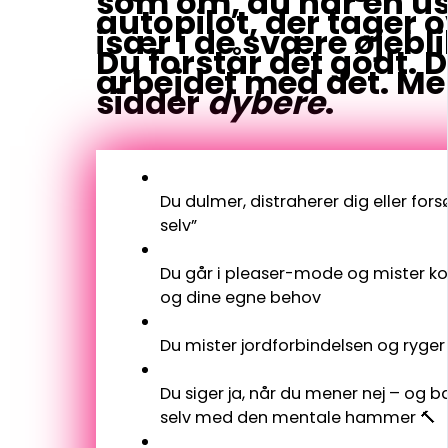
som om, du har en us
autopilot, der tager o
især i de svære øjebli
Du forstår det godt. 
arbejdet med det. Me
sidder
dybere
.
Du dulmer, distraherer dig eller fors
selv”
Du går i pleaser-mode og mister kon
og dine egne behov
Du mister jordforbindelsen og ryger
Du siger ja, når du mener nej – og b
selv med den mentale hammer 🔨