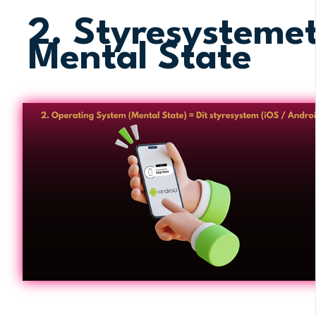
2. Styresystemet
Mental State
Dine tanker er formet af din fortid, men de behøver i