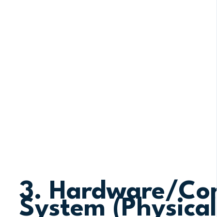
Vores styresystem – overlevelsesstrategierne
Mange af os har lært at undertrykke os selv for at b
roller – pleaser, fixer, perfektionist – for at føle 
dig med at opdage dine mønsterroller og skabe en
frihed og autenticitet.
Dine adfærdsmønstre og roller er skabt af dine tid
mønstre, du gentager i dag, stammer fra barndo
bestemte måder at håndtere følelser, relationer o
identificere og ændre disse mønstre kan du tage st
3. Hardware/Co
System (Physical