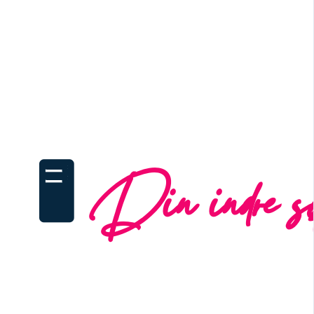
MindFreedom lærer du at identificere de mønstre, de
og omskrive dem til nye, støttende overbevisninger
Dine tanker og overbevisninger er fundamentet for 
bestemmer, hvordan du opfatter verden, og hvord
at forstå og omprogrammere dine tankeprocesser
begrænsende mønstre og skabe en stærkere mental
🖥
Din indre sof