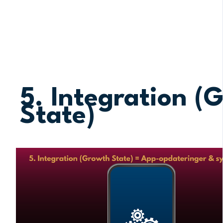
fysiske krop. Spirituel udvikling handler om at fo
kerne og finde mening, frihed og harmoni i dit liv.
5. Integration (
State)