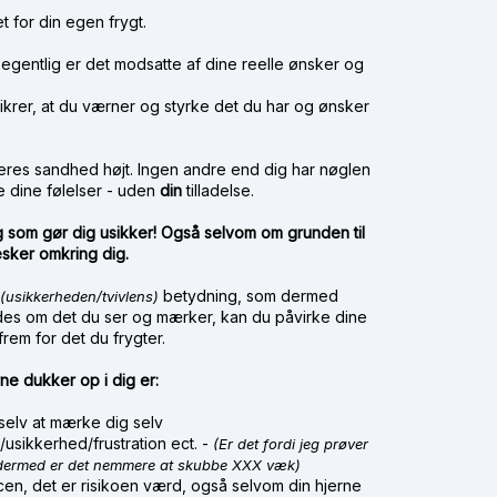
et for din egen frygt.
gentlig er det modsatte af dine reelle ønsker og
krer, at du værner og styrke det du har og ønsker
deres sandhed højt.
Ingen andre end dig har nøglen
ge dine følelser - uden
din
tilladelse.
ig som gør dig usikker!
Også selvom om grunden til
esker omkring dig.
betydning, som dermed
(usikkerheden/tvivlens)
edes om det du ser og mærker, kan du påvirke dine
 frem for det du frygter.
ne dukker op i dig er:
g selv at mærke dig selv
t/usikkerhed/frustration ect. -
(Er det fordi jeg prøver
 og dermed er det nemmere at skubbe XXX væk)
en, det er risikoen værd, også selvom din hjerne