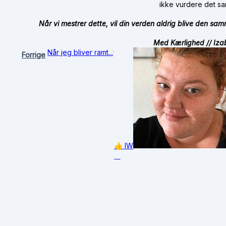
ikke vurdere det s
Når vi mestrer dette, vil din verden aldrig blive den sa
Med Kærlighed // Iza
Når jeg bliver ramt...
Forrige
👍
IW