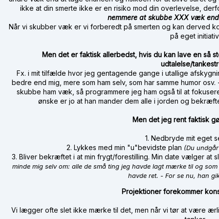
ikke at din smerte ikke er en risiko mod din overlevelse, der
nemmere at skubbe XXX væk end
Når vi skubber væk er vi forberedt på smerten og kan derved kon
på eget initiati
Men det er faktisk allerbedst, hvis du kan lave en så sto
udtalelse/tankes
Fx. i mit tilfælde hvor jeg gentagende gange i utallige afskygn
bedre end mig, mere som ham selv, som har samme humor osv. - 
skubbe ham væk, så programmere jeg ham også til at fokusere p
ønske er jo at han mander dem alle i jorden og bekræfter 
Men det jeg rent faktisk gø
1. Nedbryde mit eget 
2. Lykkes med min "u"bevidste plan
(Du undgår
3. Bliver bekræftet i at min frygt/forestilling. Min date vælger at s
minde mig selv om: alle de små ting jeg havde lagt mærke til og som jo
havde ret.
- For se nu, han gik
Projektioner forekommer kons
Vi lægger ofte slet ikke mærke til det, men når vi tør at være ær