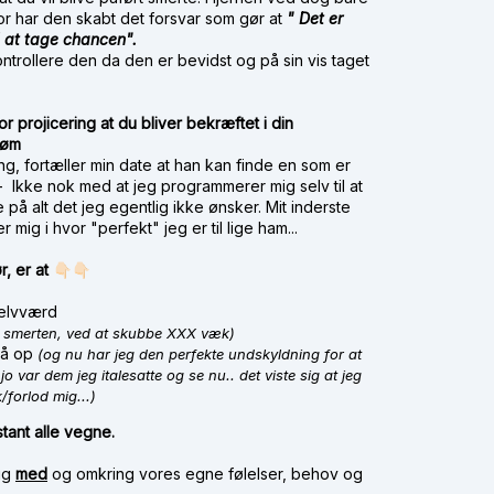
for har den skabt det forsvar som gør at
" Det er
 at tage chancen".
trollere den da den er bevidst og på sin vis taget
v
r projicering at du bliver bekræftet i din
trøm
ing, fortæller min date at han kan finde en som er
Ikke nok med at jeg programmerer mig selv til at
å alt det jeg egentlig ikke ønsker. Mit inderste
mig i hvor "perfekt" jeg er til lige ham...
r, er at
👇🏻👇🏻
selvværd
 smerten, ved at skubbe XXX væk)
lå op
(og nu har jeg den perfekte undskyldning for at
 var dem jeg italesatte og se nu.. det viste sig at jeg
/forlod mig...)
tant alle vegne.
lig
med
og omkring vores egne følelser, behov og