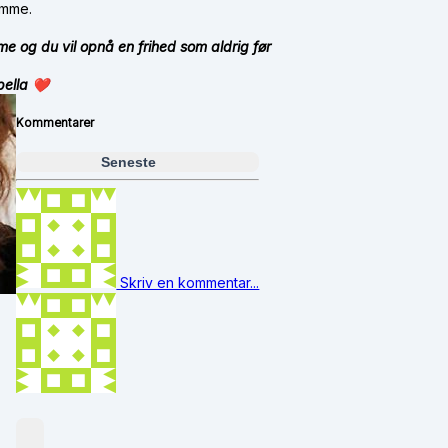
amme.
mme og du vil opnå en frihed som aldrig før
bella
❤
Kommentarer
Seneste
Skriv en kommentar...