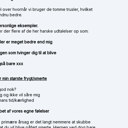
rol over hvornår vi bruger de tomme trusler, hvilket
endnu bedre.
ersonlige eksempler.
er der flere af de her harske udtalelser op som:
eller er meget bedre end mig
en som tvinger dig til at blive
 også bare xxx
r min største frygt/smerte
 god nok?
ig og ikke vil såre mig
 hans tid/kærlighed
abet af vores egne følelser
en primære årsag er det langt nemmere at skubbe
at du vil blive påført smerte. Hjernen ved dog bare