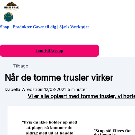
Shop | Produkter
Gaver til dig | Sjæls Værktøjer
Join FB Group
Tilbage
Når de tomme trusler virker
Izabella Wredstrøm
·
12/03-2021
·
5 minutter
Vi er alle oplært med tomme trusler, vi hø