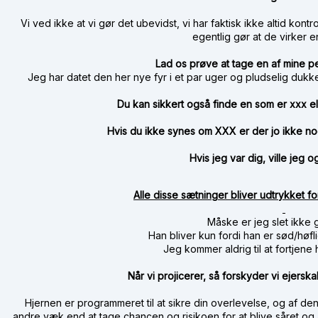
Vi ved ikke at vi gør det ubevidst, vi har faktisk ikke altid kont
egentlig gør at de virker 
Lad os prøve at tage en af mine p
Jeg har datet den her nye fyr i et par uger og pludselig dukk
Du kan sikkert også finde en som er xxx 
Hvis du ikke synes om XXX er der jo ikke nog
Hvis jeg var dig, ville jeg
Alle disse sætninger bliver udtrykket fo
Måske er jeg slet ikke
Han bliver kun fordi han er sød/høfl
Jeg kommer aldrig til at fortjene
Når vi projicerer, så forskyder vi ejersk
Hjernen er programmeret til at sikre din overlevelse, og af d
andre væk end at tage chancen og risikoen for at blive såret og 