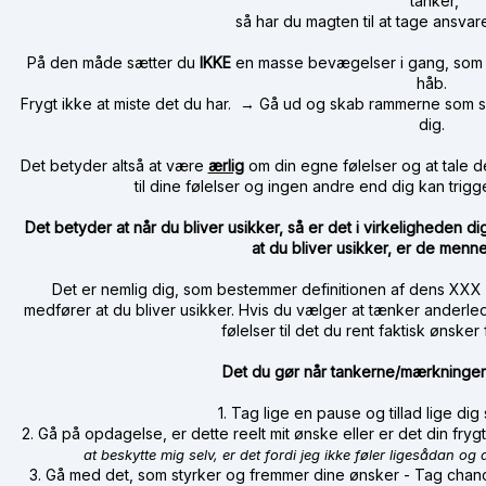
tanker,
så har du magten til at tage ansvar
På den måde sætter du
IKKE
en masse bevægelser i gang, som e
håb.
Frygt ikke at miste det du har. → Gå ud og skab rammerne som si
dig.
Det betyder altså at være
ærlig
om din egne følelser og at tale 
til dine følelser og ingen andre end dig kan trig
Det betyder at når du bliver usikker, så er det i virkeligheden d
at du bliver usikker, er de menn
Det er nemlig dig, som bestemmer definitionen af dens XXX
medfører at du bliver usikker. Hvis du vælger at tænker anderl
følelser til det du rent faktisk ønsker
Det du gør når tankerne/mærkninger
1. Tag lige en pause og tillad lige di
2. Gå på opdagelse, er dette reelt mit ønske eller er det din fryg
at beskytte mig selv, er det fordi jeg ikke føler ligesådan
3. Gå med det, som styrker og fremmer dine ønsker - Tag chanc